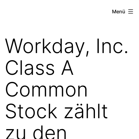
Zum
the
Menü
Inhalt
stock
springen
exchange
Workday, Inc.
project
Class A
Common
Stock zählt
zu den