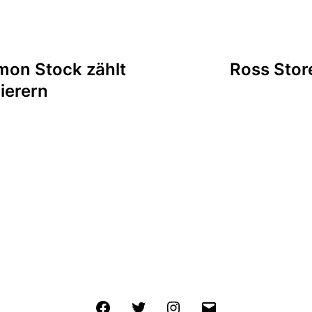
tion
mon Stock zählt
Ross Stor
ierern
Facebook
Twitter
Instagram
E-