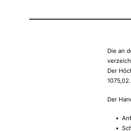
Die an d
verzeic
Der Höch
1075,02.
Der Hand
Anf
Sch