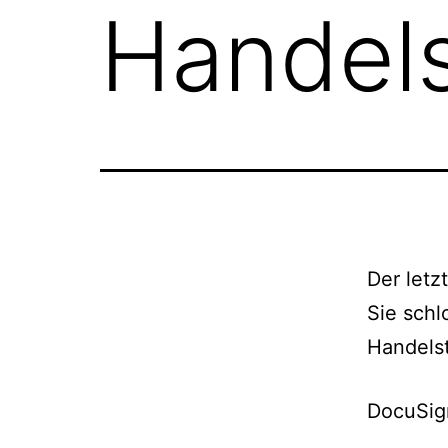
Handel
Der letz
Sie sch
Handels
DocuSig