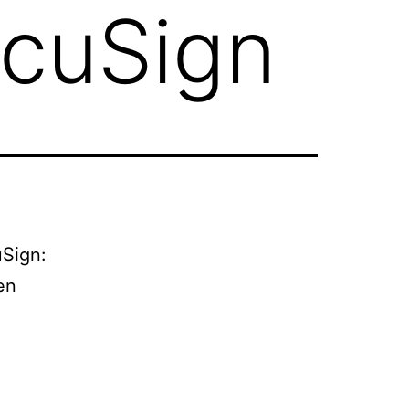
ocuSign
uSign:
en