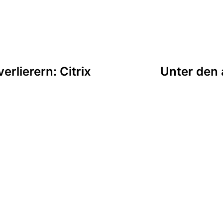
tion
rlierern: Citrix
Unter den