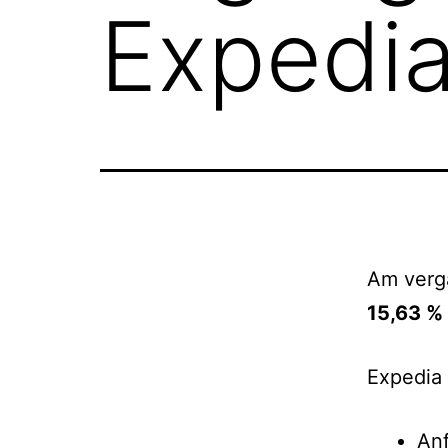
Expedi
Am verg
15,63 %
Expedia
Anf