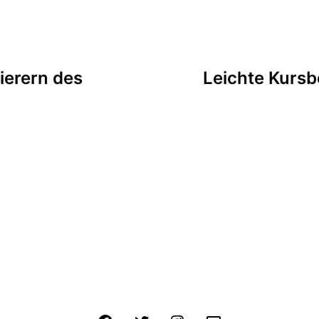
tion
ierern des
Leichte Kurs