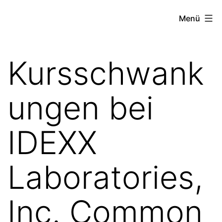
Zum
the
Menü
Inhalt
stock
springen
exchange
Kursschwank
project
ungen bei
IDEXX
Laboratories,
Inc. Common