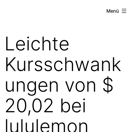
Zum
the
Menü
Inhalt
stock
springen
exchange
Leichte
project
Kursschwank
ungen von $
20,02 bei
lululemon