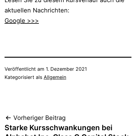
Lesen Sie zu diesem Kursverlauf auch die
aktuellen Nachrichten:
Google >>>
Veröffentlicht am
1. Dezember 2021
Kategorisiert als
Allgemein
Beitragsnavigation
Vorheriger Beitrag
Starke Kursschwankungen bei