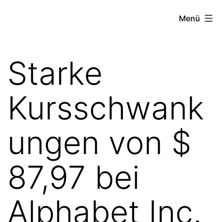
Zum
the
Menü
Inhalt
stock
springen
exchange
Starke
project
Kursschwank
ungen von $
87,97 bei
Alphabet Inc.