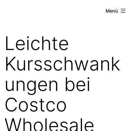
Zum
the
Menü
Inhalt
stock
springen
exchange
Leichte
project
Kursschwank
ungen bei
Costco
Wholesale