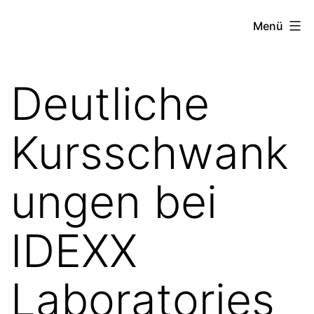
Zum
the
Menü
Inhalt
stock
springen
exchange
Deutliche
project
Kursschwank
ungen bei
IDEXX
Laboratories