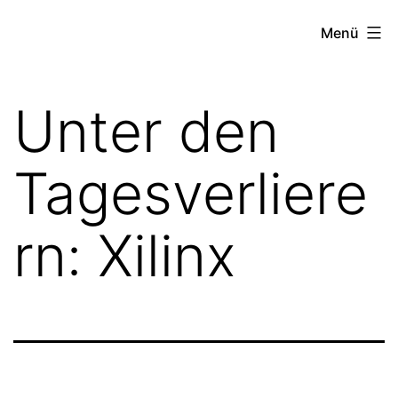
Zum
the
Menü
Inhalt
stock
springen
exchange
Unter den
project
Tagesverliere
rn: Xilinx