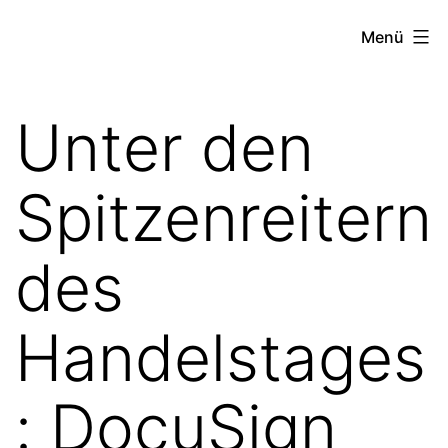
Zum
the
Menü
Inhalt
stock
springen
exchange
Unter den
project
Spitzenreitern
des
Handelstages
: DocuSign