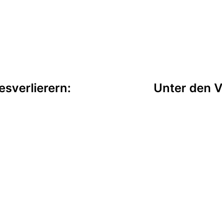
tion
esverlierern:
Unter den V