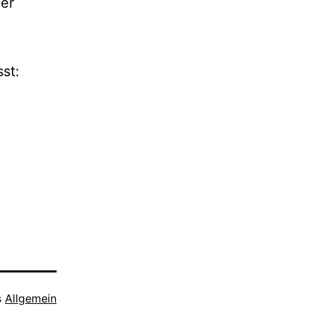
er
st:
s
Allgemein