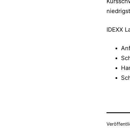
Kurssch
niedrigs
IDEXX L
Anf
Sch
Ha
Sch
Veröffentl