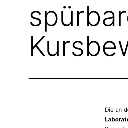
spürba
Kursbe
Die an d
Laborat