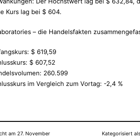
wankungen: Der Höchstwert lag bei $ 632,84, d
te Kurs lag bei $ 604.
aboratories – die Handelsfakten zusammengefas
angskurs: $ 619,59
lusskurs: $ 607,52
ndelsvolumen: 260.599
lusskurs im Vergleich zum Vortag: -2,4 %
icht am
27. November
Kategorisiert al