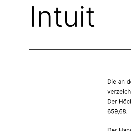
Intuit
Die an d
verzeic
Der Höch
659,68.
Der Hand