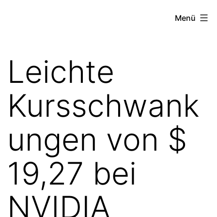
Zum
the
Menü
Inhalt
stock
springen
exchange
Leichte
project
Kursschwank
ungen von $
19,27 bei
NVIDIA