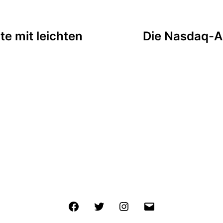
tion
te mit leichten
Die Nasdaq-Ak
Facebook
Twitter
Instagram
E-