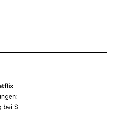
tflix
ungen:
g bei $