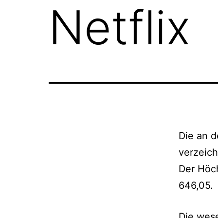
Netflix
Die an d
verzeic
Der Höch
646,05.
Die wes