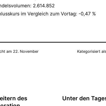
ndelsvolumen: 2.614.852
lusskurs im Vergleich zum Vortag: -0,47 %
icht am
22. November
Kategorisiert al
tion
eitern des
Unter den Tages
oration