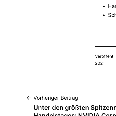
Ha
Sch
Veröffentl
2021
Beitragsnaviga
Vorheriger Beitrag
Unter den größten Spitzenr
Handelstages: NVIDIA Corp