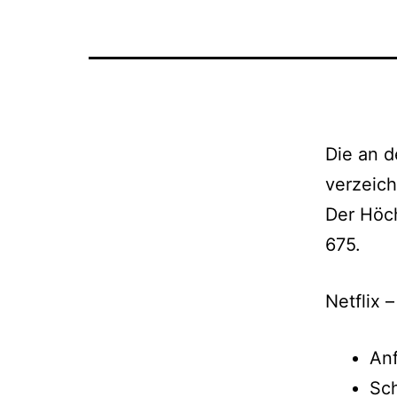
Die an d
verzeic
Der Höch
675.
Netflix 
Anf
Sch