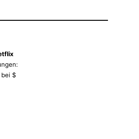
tflix
ungen:
 bei $