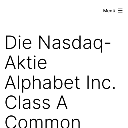
Zum
the
Menü
Inhalt
stock
springen
exchange
Die Nasdaq-
project
Aktie
Alphabet Inc.
Class A
Common