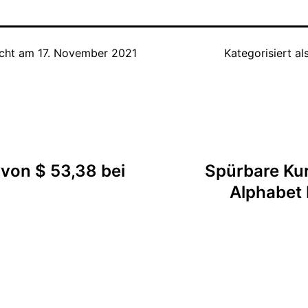
icht am
17. November 2021
Kategorisiert al
tion
von $ 53,38 bei
Spürbare Ku
Alphabet