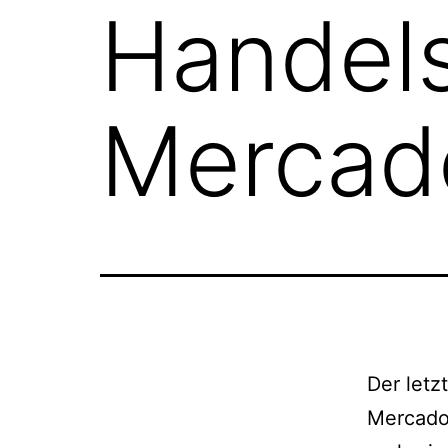
Handels
Mercad
Der letz
Mercado