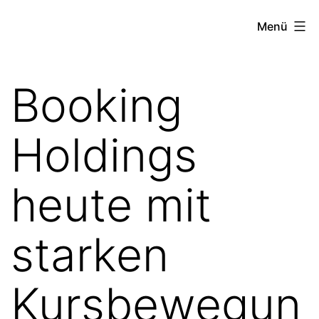
Zum
the
Menü
Inhalt
stock
springen
exchange
Booking
project
Holdings
heute mit
starken
Kursbewegun