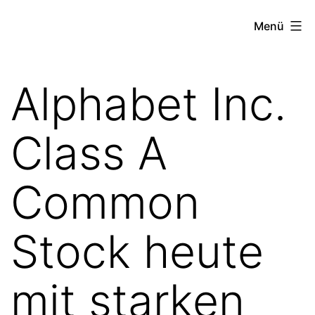
Zum
the
Menü
Inhalt
stock
springen
exchange
Alphabet Inc.
project
Class A
Common
Stock heute
mit starken