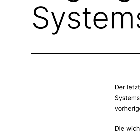
System
Der letz
Systems
vorherig
Die wic