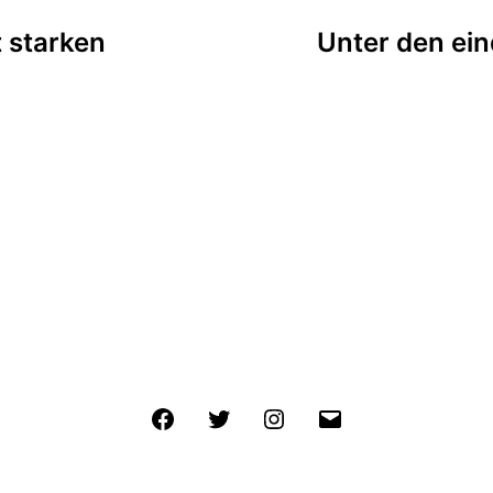
tion
 starken
Unter den ein
Facebook
Twitter
Instagram
E-
Mail