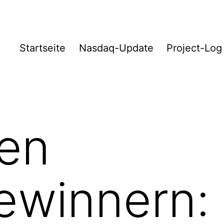
Startseite
Nasdaq-Update
Project-Log
den
winnern: C