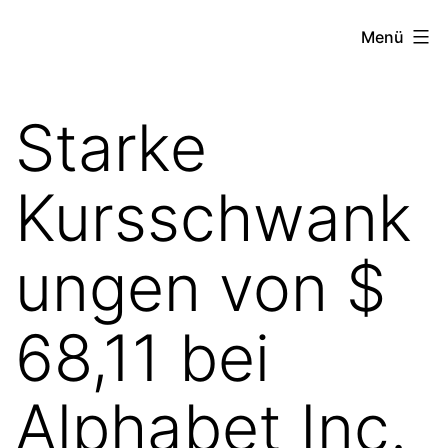
Zum
the
Menü
Inhalt
stock
springen
exchange
Starke
project
Kursschwank
ungen von $
68,11 bei
Alphabet Inc.