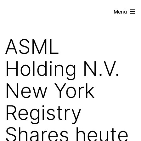
Zum
the
Menü
Inhalt
stock
springen
exchange
ASML
project
Holding N.V.
New York
Registry
Shares heute