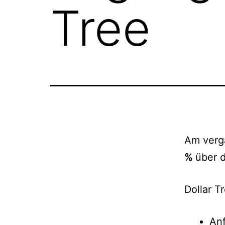
Tree
Am verga
%
über 
Dollar T
Anf