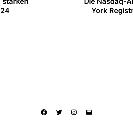
 starken
Die Nasdaq-A
,24
York Regist
Facebook
Twitter
Instagram
E-
Mail