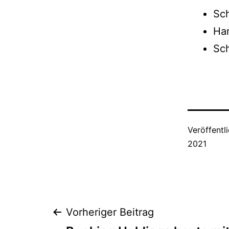
Sch
Han
Sch
Veröffentl
2021
Beitragsnaviga
Vorheriger Beitrag