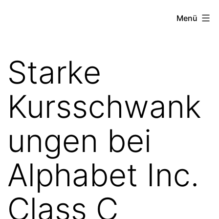
Zum
the
Menü
Inhalt
stock
springen
exchange
Starke
project
Kursschwank
ungen bei
Alphabet Inc.
Class C