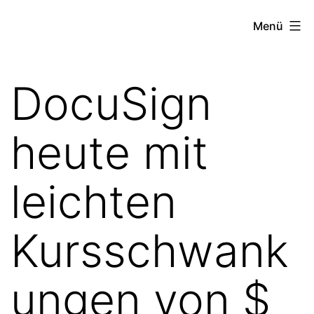
Zum
the
Menü
Inhalt
stock
springen
exchange
DocuSign
project
heute mit
leichten
Kursschwank
ungen von $