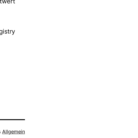
twert
istry
s
Allgemein