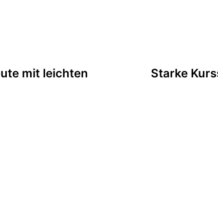
tion
te mit leichten
Starke Kur