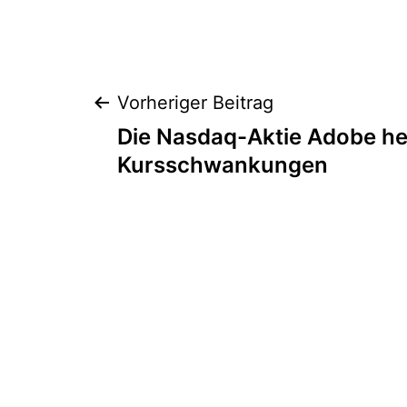
Beitragsnaviga
Vorheriger Beitrag
Die Nasdaq-Aktie Adobe heu
Kursschwankungen