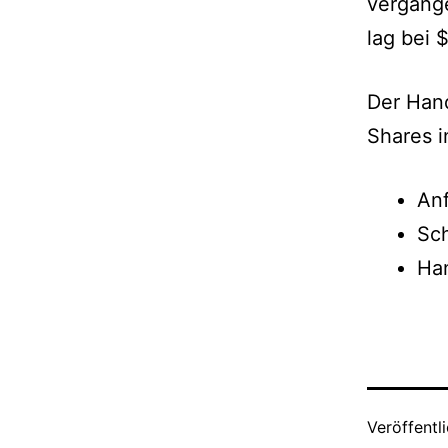
vergang
lag bei 
Der Hand
Shares i
Anf
Sch
Ha
Veröffentl