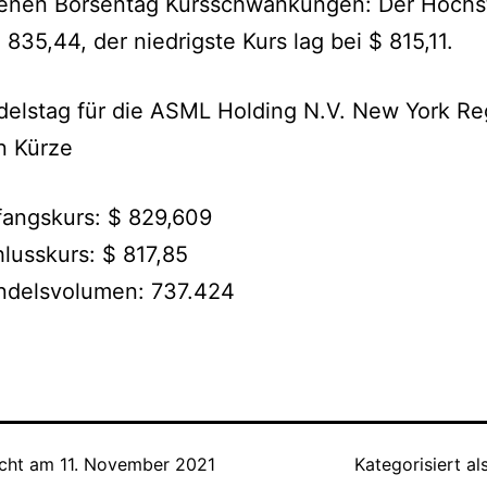
enen Börsentag Kursschwankungen: Der Höchs
$ 835,44, der niedrigste Kurs lag bei $ 815,11.
elstag für die ASML Holding N.V. New York Reg
n Kürze
angskurs: $ 829,609
lusskurs: $ 817,85
ndelsvolumen: 737.424
icht am
11. November 2021
Kategorisiert al