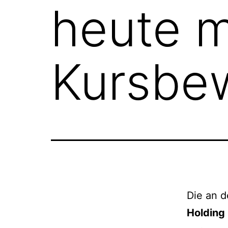
heute m
Kursbe
Die an d
Holding