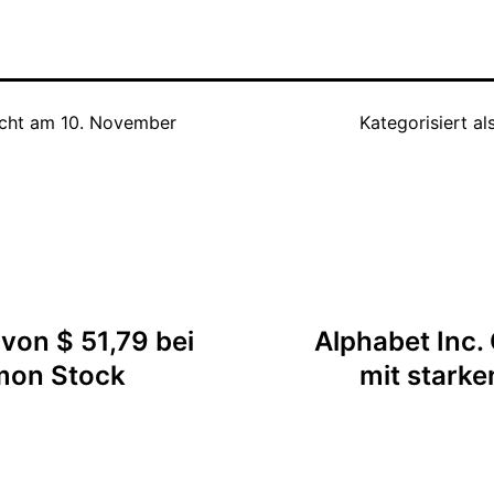
icht am
10. November
Kategorisiert al
tion
on $ 51,79 bei
Alphabet Inc.
mon Stock
mit stark