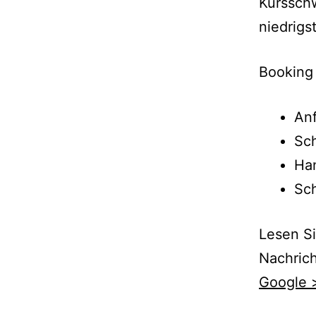
Kurssch
niedrigs
Booking
An
Sch
Ha
Sch
Lesen Si
Nachrich
Google 