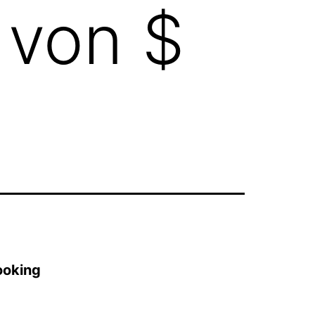
von $
ooking