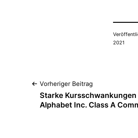
Veröffentl
2021
Beitragsnaviga
Vorheriger Beitrag
Starke Kursschwankungen v
Alphabet Inc. Class A Com