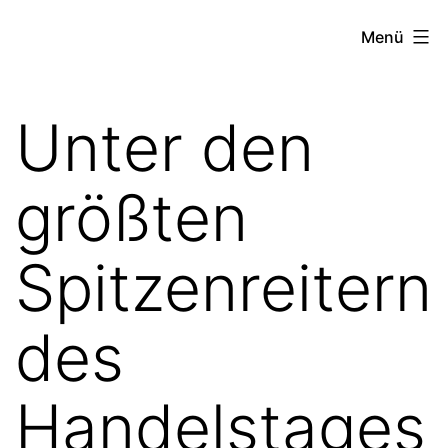
Zum
the
Menü
Inhalt
stock
springen
exchange
Unter den
project
größten
Spitzenreitern
des
Handelstages