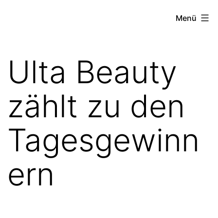
Zum
the
Menü
Inhalt
stock
springen
exchange
Ulta Beauty
project
zählt zu den
Tagesgewinn
ern