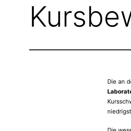
Kursbe
Die an d
Laborat
Kursschw
niedrigs
Die wes