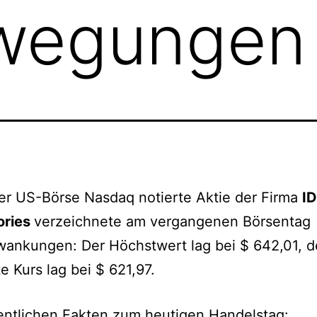
wegungen
er US-Börse Nasdaq notierte Aktie der Firma
I
ories
verzeichnete am vergangenen Börsentag
ankungen: Der Höchstwert lag bei $ 642,01, d
te Kurs lag bei $ 621,97.
entlichen Fakten zum heutigen Handelstag: