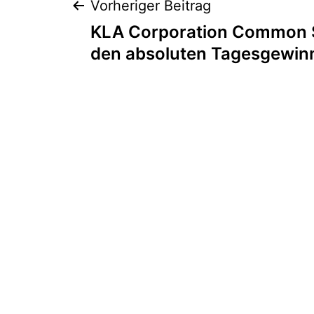
Beitragsnaviga
Vorheriger Beitrag
KLA Corporation Common S
den absoluten Tagesgewin