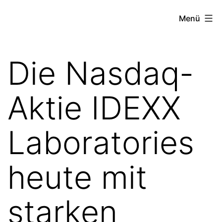
Zum
the
Menü
Inhalt
stock
springen
exchange
Die Nasdaq-
project
Aktie IDEXX
Laboratories
heute mit
starken