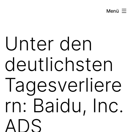
Zum
the
Menü
Inhalt
stock
springen
exchange
Unter den
project
deutlichsten
Tagesverliere
rn: Baidu, Inc.
ADS