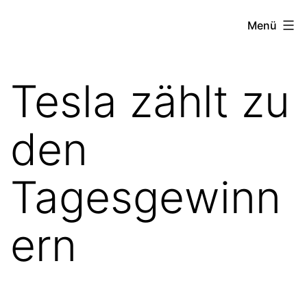
Zum
the
Menü
Inhalt
stock
springen
exchange
Tesla zählt zu
project
den
Tagesgewinn
ern