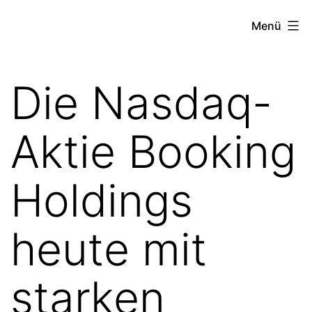
Zum
the
Menü
Inhalt
stock
springen
exchange
Die Nasdaq-
project
Aktie Booking
Holdings
heute mit
starken