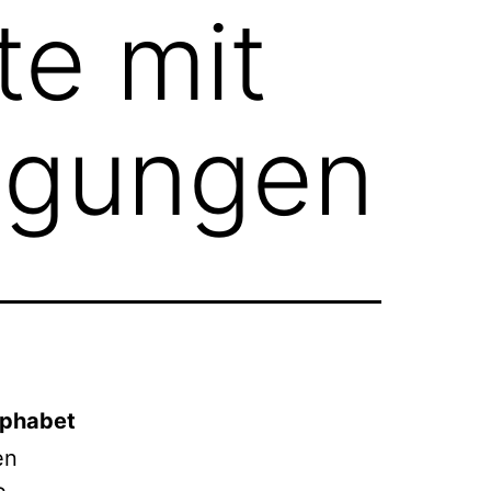
te mit
egungen
lphabet
en