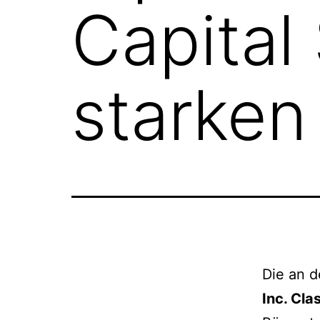
Capital
starke
Die an d
Inc. Cla