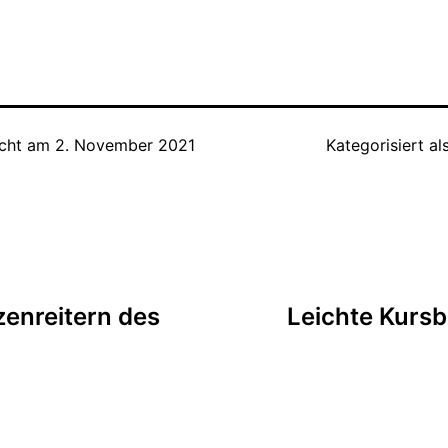
icht am
2. November 2021
Kategorisiert al
tion
zenreitern des
Leichte Kurs