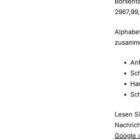
Börsent
2967,99,
Alphabet
zusamme
Anf
Sch
Ha
Sch
Lesen Si
Nachrich
Google 