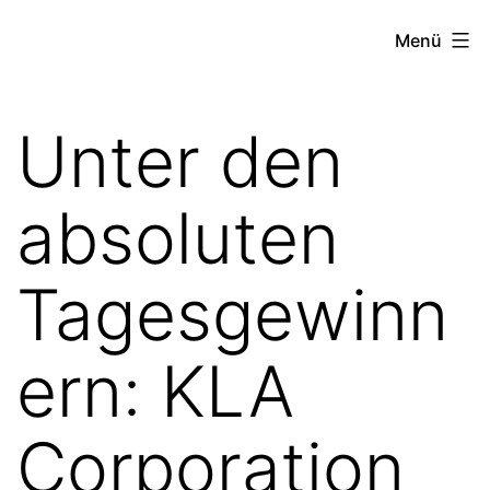
Zum
the
Menü
Inhalt
stock
springen
exchange
Unter den
project
absoluten
Tagesgewinn
ern: KLA
Corporation