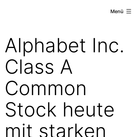
Zum
the
Menü
Inhalt
stock
springen
exchange
Alphabet Inc.
project
Class A
Common
Stock heute
mit starken