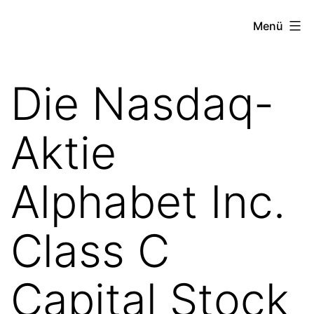
Zum
the
Menü
Inhalt
stock
springen
exchange
Die Nasdaq-
project
Aktie
Alphabet Inc.
Class C
Capital Stock