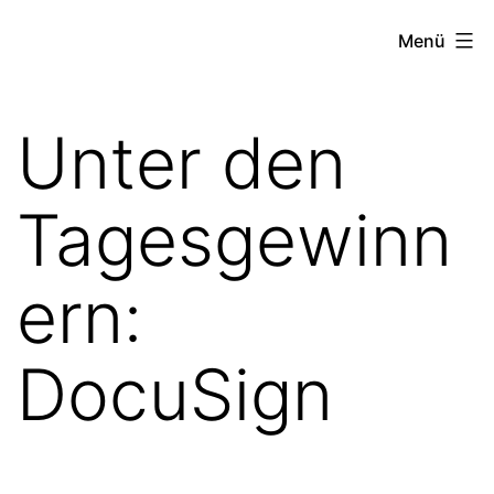
Zum
the
Menü
Inhalt
stock
springen
exchange
Unter den
project
Tagesgewinn
ern:
DocuSign