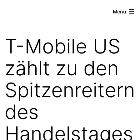
Zum
the
Menü
Inhalt
stock
springen
exchange
T-Mobile US
project
zählt zu den
Spitzenreitern
des
Handelstages