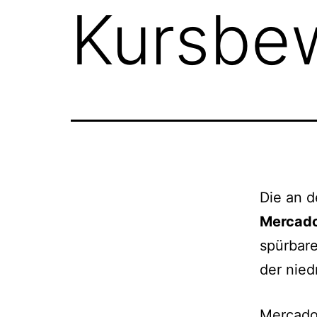
Kursbe
Die an d
Mercad
spürbare
der nied
Mercado