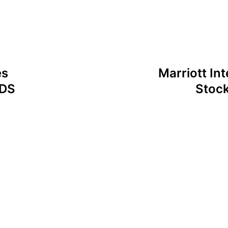
tion
es
Marriott In
ADS
Stock