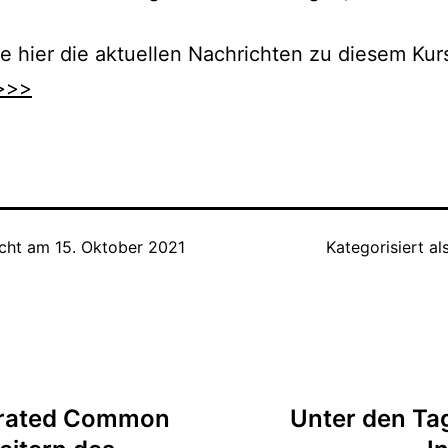
e hier die aktuellen Nachrichten zu diesem Kurs
>>>
icht am
15. Oktober 2021
Kategorisiert al
tion
orated Common
Unter den T