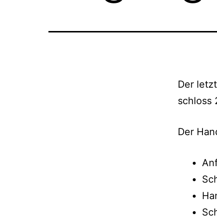
Der letz
schloss 
Der Hand
Anf
Sch
Ha
Sch