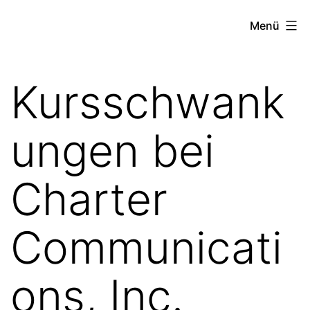
Zum
the
Menü
Inhalt
stock
springen
exchange
Kursschwank
project
ungen bei
Charter
Communicati
ons, Inc.