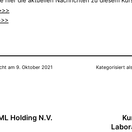
e hier die aktuellen Nachrichten zu diesem Kurs
>>>
>>>
icht am
9. Oktober 2021
Kategorisiert al
tion
L Holding N.V.
Ku
Labor