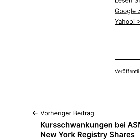
Lesen Si
Google 
Yahoo! 
Veröffentl
Beitragsnaviga
Vorheriger Beitrag
Kursschwankungen bei ASM
New York Registry Shares