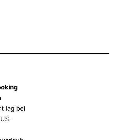
ooking
n
 lag bei
 US-