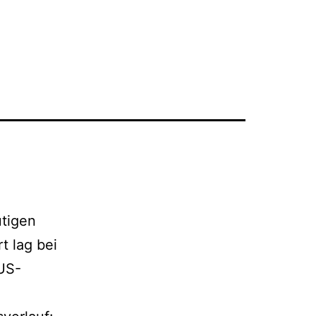
tigen
 lag bei
 US-