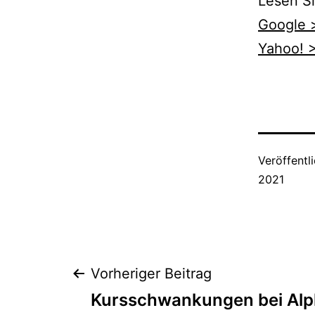
Lesen Si
Google 
Yahoo! 
Veröffentl
2021
Beitragsnaviga
Vorheriger Beitrag
Kursschwankungen bei Alph