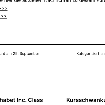
e hier die aktuellen Nachrichten zu diesem Kurs
>>>
>>>
icht am
29. September
Kategorisiert al
tion
abet Inc. Class
Kursschwanku