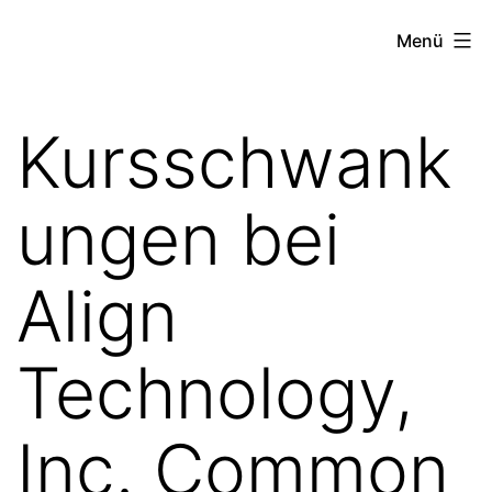
Zum
the
Menü
Inhalt
stock
springen
exchange
Kursschwank
project
ungen bei
Align
Technology,
Inc. Common