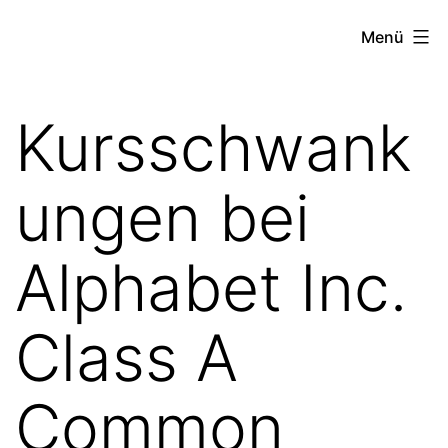
Zum
the
Menü
Inhalt
stock
springen
exchange
Kursschwank
project
ungen bei
Alphabet Inc.
Class A
Common