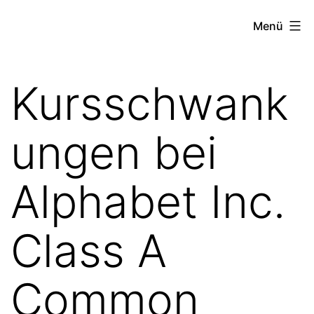
Zum
the
Menü
Inhalt
stock
springen
exchange
Kursschwank
project
ungen bei
Alphabet Inc.
Class A
Common